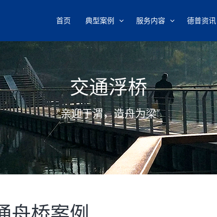
首页
典型案例
服务内容
德普资讯
交通浮桥
“亲迎于渭，造舟为梁”
通舟桥案例