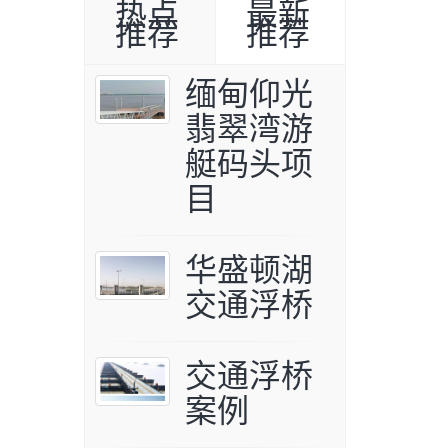
热点
最新
推荐
推荐
缅甸仰光
翡翠湾游
艇码头项
目
华盛顿湖
交通浮桥
交通浮桥
案例