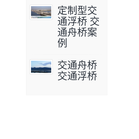
定制型交
通浮桥 交
通舟桥案
例
交通舟桥
交通浮桥