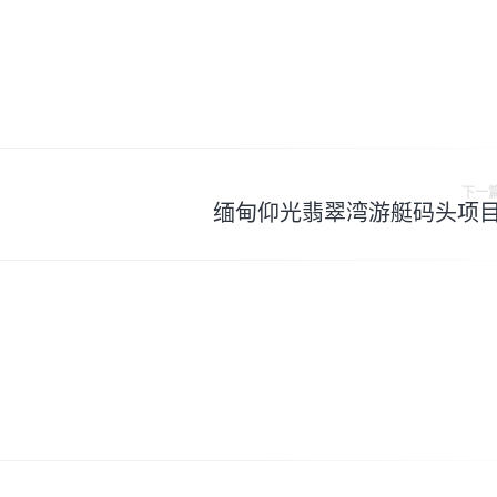
下一
缅甸仰光翡翠湾游艇码头项